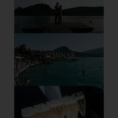
HOCHZEIT
EINE GROSSZÜGIGE
KULINARISCHE
REISE
GOURMETRESTAURANT
SEMINAR
BISTRO-RESTAURANT
REZEPTION