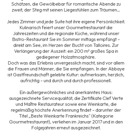
Schätzen, die Gewölbebar für romantische Abende zu
zweit, der Steg mit seinen Liegestühlen zum Träumen…
Jedes Zimmer und jede Suite hat ihre eigene Persönlichkeit.
Kulinarisch feiert unser Gourmetrestaurant die
Jahreszeiten und die regionale Küche, während unser
Bistro-Restaurant Sie im Sommer mittags empfängt –
direkt am See, im Herzen der Bucht von Talloires. Zur
Verlängerung der Auszeit: ein 200 m² großes Spa in
gediegener Holzatmosphäre.
Doch was das Erlebnis unvergesslich macht, sind vor allem
die Frauen und Männer, die Sie empfangen. In der Abbaye
ist Gastfreundschaft gelebte Kultur: aufmerksam, herzlich,
aufrichtig – und durch und durch professionell.
Ein außergewöhnliches und anerkanntes Haus:
ausgezeichnete Servicequalität, die Zertifikate Clef Verte
und Maître Restaurateur sowie eine Weinkarte, die
regelmäßig höchste Anerkennung findet – darunter der
Titel „Beste Weinkarte Frankreichs" (Kategorie
Gourmetrestaurant), verliehen im Januar 2017 und in den
Folgejahren erneut ausgezeichnet.