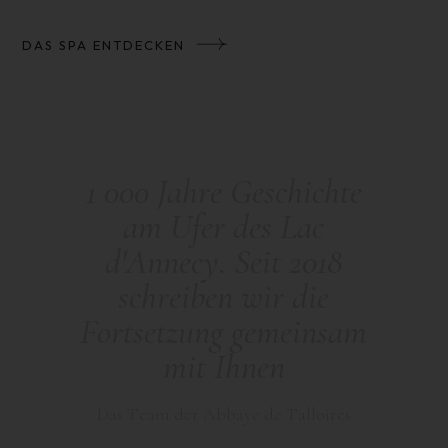
DAS SPA ENTDECKEN
1
0
0
0
J
a
h
r
e
G
e
s
c
h
i
c
h
t
e
a
m
U
f
e
r
d
e
s
L
a
c
d
'
A
n
n
e
c
y
.
S
e
i
t
2
0
1
8
s
c
h
r
e
i
b
e
n
w
i
r
d
i
e
F
o
r
t
s
e
t
z
u
n
g
g
e
m
e
i
n
s
a
m
m
i
t
I
h
n
e
n
D
a
s
T
e
a
m
d
e
r
A
b
b
a
y
e
d
e
T
a
l
l
o
i
r
e
s