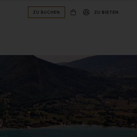
ZU BUCHEN
ZU BIETEN
connexion
ot de passe oublié ?
Zur Validierung
Inscription