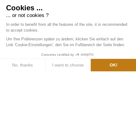
Cookies ...
... or not cookies ?
In order to benefit from all the features of the site, it is recommended
to accept cookies.
Um Ihre Präferenzen später zu ändern, klicken Sie einfach auf den
Link 'Cookie-Einstellungen', den Sie im Fußbereich der Seite finden.
Consents certified by
No, thanks
I want to choose
OK!
Axeptio consent
Einwilligungsmanagementplattform: Passen Sie Ihre Optionen an
Unsere Plattform ermöglicht es Ihnen, Ihre Datenschutzeinstellung