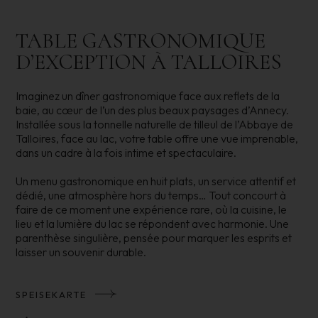
TABLE GASTRONOMIQUE
D’EXCEPTION À TALLOIRES
Imaginez un dîner gastronomique face aux reflets de la
baie, au cœur de l’un des plus beaux paysages d’Annecy.
Installée sous la tonnelle naturelle de tilleul de l’Abbaye de
Talloires, face au lac, votre table offre une vue imprenable,
dans un cadre à la fois intime et spectaculaire.
Un menu gastronomique en huit plats, un service attentif et
dédié, une atmosphère hors du temps… Tout concourt à
faire de ce moment une expérience rare, où la cuisine, le
lieu et la lumière du lac se répondent avec harmonie. Une
parenthèse singulière, pensée pour marquer les esprits et
laisser un souvenir durable.
SPEISEKARTE