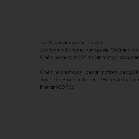
Du 28 janvier au 5 mars 2023
L’événement cinéma jeune public Cinémino revi
Cinémino ce sont 25 films (animation, documentai
Cinémino c'est aussi : des animations, des goû
Savoie (le Parnal à Thorens-Glières, le Cinéma
itinérant CDPC).