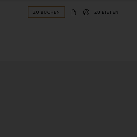
ZU BUCHEN
ZU BIETEN
connexion
ot de passe oublié ?
Zur Validierung
Inscription