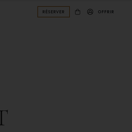
RÉSERVER
OFFRIR
connexion
Mot de passe oublié ?
T
Valider
Inscription