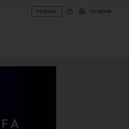
TO BOOK
TO OFFER
connexion
Password forgotten ?
Validate
Registration