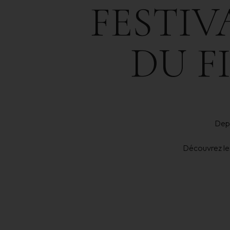
FESTIV
DU
F
Depu
Découvrez les