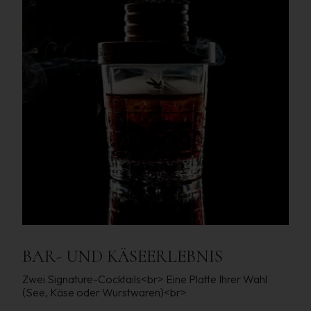
BAR- UND KÄSEERLEBNIS
Zwei Signature-Cocktails<br> Eine Platte Ihrer Wahl
(See, Käse oder Wurstwaren)<br>