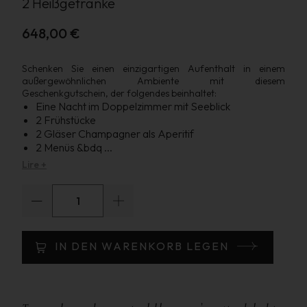
2 Heißgetränke
648,00 €
Schenken Sie einen einzigartigen Aufenthalt in einem
außergewöhnlichen Ambiente mit diesem
Geschenkgutschein, der folgendes beinhaltet:
Eine Nacht im Doppelzimmer mit Seeblick
2 Frühstücke
2 Gläser Champagner als Aperitif
2 Menüs &bdq
...
Lire +
IN DEN WARENKORB LEGEN