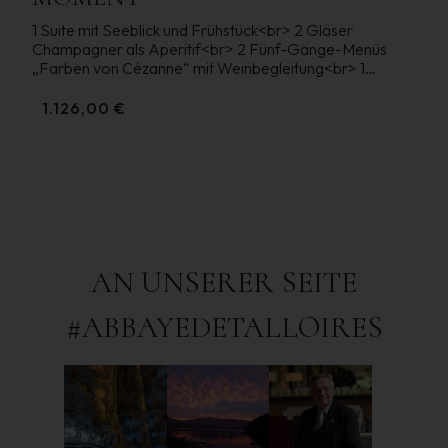
1 Suite mit Seeblick und Frühstück<br> 2 Gläser
Champagner als Aperitif<br> 2 Fünf-Gänge-Menüs
„Farben von Cézanne“ mit Weinbegleitung<br> 1
Flasche Mineralwasser und 2 Heißgetränke<br> 2 x 50-
minütige Massagen
1.126,00 €
AN UNSERER SEITE
#ABBAYEDETALLOIRES