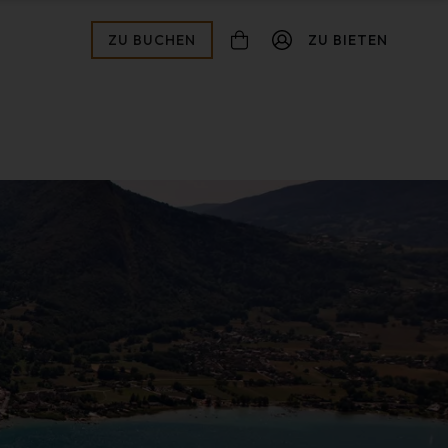
ZU BUCHEN
ZU BIETEN
connexion
ot de passe oublié ?
Zur Validierung
Inscription