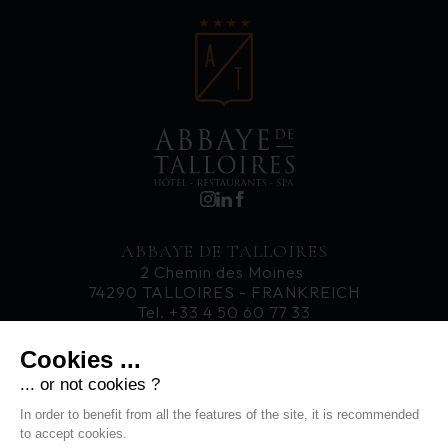
ABBAYE DE TALLOIRES
2 Chemin des Moines
74290 TALLOIRES - FRANKREICH
Tel. +33 4 50 60 77 33
Cookies ...
KARRIERE
... or not cookies ?
AKTUELLES
In order to benefit from all the features of the site, it is recommended
KONTAKT
to accept cookies.