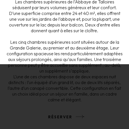
Les chambres supérieures de l’Abbaye de Talloires
séduisent par leurs volumes généreux et leur confort.
D’une superficie comprise entre 24 et 40 m², elles offrent
une vue sur les jardins de l’abbaye et, pour la plupart, une
ouverture sur le lac depuis leur balcon. Deux d’entre elles
donnent quant à elles sur le cloître.
Les cinq chambres supérieures sont situées autour de la
Grande Galerie, au premier et au deuxième étage. Leur
configuration spacieuse les rend particulièrement adaptées
aux séjours prolongés, ainsi qu’aux familles. Une troisième
personne peut y être accueillie sans supplément ; au-delà,
un supplément s’applique.
L’une de ces chambres dispose de deux espaces nuit
distincts : l’un équipé d’un grand lit, ou de deux lits séparés,
l’autre d’un canapé convertible. Cette configuration en fait
un choix idéal pour un séjour en famille, dans un cadre
calme et élégant.
RÉSERVER