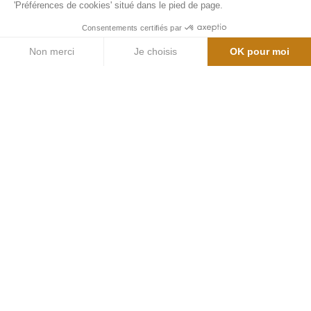
'Préférences de cookies' situé dans le pied de page.
Consentements certifiés par
Non merci
Je choisis
OK pour moi
Axeptio consent
Plateforme de Gestion du Consentement : Personnalisez vos Opt
Notre plateforme vous permet d'adapter et de gérer vos paramètre