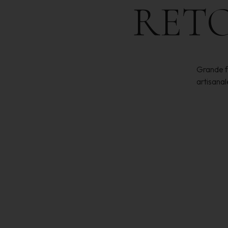
RET
Grande fê
artisana