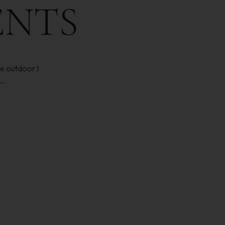
ENTS
te outdoor !
..